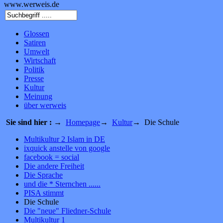
www.werweis.de
Glossen
Satiren
Umwelt
Wirtschaft
Politik
Presse
Kultur
Meinung
über werweis
Sie sind hier :
→
Homepage
→
Kultur
→ Die Schule
Multikultur 2 Islam in DE
ixquick anstelle von google
facebook = social
Die andere Freiheit
Die Sprache
und die * Sternchen ......
PISA stimmt
Die Schule
Die "neue" Fliedner-Schule
Multikultur 1